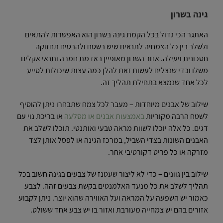
גינה בשרון
האתגר הכי גדול בכל הקמת גינה בשרון הוא האפשרות להתאים
ולשלב בין כל הצמחיה לתנאים שיש בשטח ולהבטיח תחזוקה
חסכונית ויעילה. אזור השרון מאופיין באדמת חמרה ותנאי אקלים
משלו וכדי שנצליח לעשות זאת להלן כמה עצות שיכולות לסייע
לכל אחד שנמצא בתחילת תהליך זה.
שילוב של אבנים מיוחדות – מעבר לכל צמח שתבחרו ניתן להוסיף
לשטח הרבה מקוריות
באמצעות אבנים או מסלעה
או בריכת נוי עם
דגים. כל אלה יוכלו לשוות מראה טבעי ואותנטי. תוכלו לשלב את
האבנים השונות בצדי השביל, במרכז הגינה או לפסל אותן לצד
מזרקה או כל פריט דקורטיבי אחר.
שילוב בין גוונים – כדי לא ליצור שעטנז של צבעים בגינה חשוב בכל
תהליך לשלב את כל מנעד האלמנטים בקשת צבעים זהה. לצבע
כאמור יש השפעה על המראה ועל האווירה שהוא יוצר. ניתן לקבוע
אזורים בהם יש צמחייה מעורבת ואזור בו יש צבע אחד ששולט.