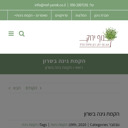
Ski
טל:
050-2007191
|
info@nof-yarok.co.il
t
חברת גינון
המלצות
פרויקטים
מאמרים – הקמת גינות
conten
הקמת גינה בשרון
ראשי
»
הקמת גינה בשרון
הקודם
הבא
הקמת גינה בשרון
נובמבר 19th, 2020
Categories:
|
הקמת גינות
|
Tags:
הקמת גינה