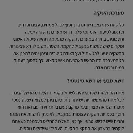
מערכת השקיה
כל שטח שנמצא ברשותנו בו נחפוץ לגדל צמחים, עצים ופרחים
ולדאוג לטיפוח היומיומי שלו, ידרוש מערכת השקיה יעילה
וחסכונית. בחירה במערכת השקיה מתאימה תהייה שיקול ראשוני
ומקדים שיש לעשות במקביל להקמת השטח. חשוב לוודא שצינורות
ההשקיה יגיעו לכל שתיל ועץ בצורה מיטבית וניתן יהיה לתכנן את
כל המערכת הזו מראש באמצעות איש מקצוע וכך לחסוך בעתיד
במים ובכוח אדם.
דשא טבעי או דשא סינטטי?
אחת ההחלטות שכדאי יהיה לשקול בקפידה היא המצע של הגינה.
לכל אחת מהאפשרויות יש יתרונות וכיום ניתן למצוא דשא סינטטי
איכותי שנראה מצוין ובעל מרקם נעים ביותר ויחד עם זאת הוא
חוסך בכמויות השקיה עצומות. במקביל, לא ניתן להשוות את המגע
והריח שיש לדשא טבעי, אך כאן תאלצו להחליט בעצמכם כשאתם
לוקחים בחשבון את התקציב הקיים, העתידי ושיקולים נוספים.