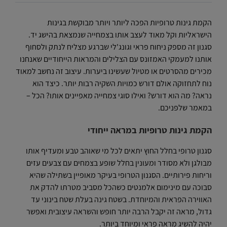
הקמת גינות טרופיות הפכה ליותר ויותר מבוקשת בגינות
הישראליות וקל מאוד לעצב אותו בצמחייה שנמצאת בהישג יד.
סגנון זה מספק ניחוח פראי וגונג'לי שברגע מצליח לנתק ולסחוף
אותנו למעמקי האמזונס עם הצלילים והמראות הייחודיים שאנחנו
מכירים מהסרטים או מטיול שעשינו ביערות. עיצוב זה נחשב למאוד
נוח לתחזוקה אולם דורש כמויות השקיה רבות יותר. כיצד הוא
נראה? מה הוא דורש? ואילו סוגי צמחייה מאפיינים אותו? הכל –
במאמר שלפניכם.
הקמת גינות טרופיות במראה ייחודי
סגנון טרופי בחלל החוץ יתאים לכל מי שאוהב טבע ומעדיף אותו
מבולגן ולא מסודר ומעונין בחלל שופע בצמחים עם צבעים עזים
וריחות פירותיים. הסגנון הטרופי בעיקר מאופיין בשתילה שהיא
סבוכה עם מינימום אלמנטים כשהכל מסביב מטרתו להדק את
האווירה הפראית והמיוחדת. בשטח גינה בעלת שטח בינוני עד
גדול, מראה זה יקבל הרבה יותר חופש והשראה עיצובית ואפשר
יהיה להשיג מראה פראי ומיוחד ביותר.