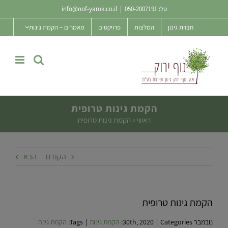
Ski
טל:
050-2007191
|
info@nof-yarok.co.il
t
חברת גינון
המלצות
פרויקטים
מאמרים – הקמת גינות
conten
הקמת גינות טרופית
ראשי
»
הקמת גינות טרופית
הקודם
הבא
הקמת גינות טרופית
נובמבר 30th, 2020
Categories:
|
הקמת גינות
|
Tags:
הקמת גינה