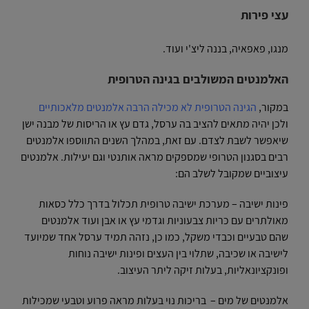
עצי פירות
מנגו, פאפאיה, בננה ליצ'י ועוד.
האלמנטים המשולבים בגינה הטרופית
במקור,
הגינה הטרופית לא מכילה הרבה אלמנטים מלאכותיים
ולכן יהיה מתאים להציב בה ערסל, גדם עץ או הריסות של מבנה ישן
שיאפשר לשבת לצדם. עם זאת, במהלך השנים התווספו אלמנטים
רבים בסגנון הטרופי שמספקים מראה אותנטי וגם יעילות. אלמנטים
עיצוביים שמקובל לשלב הם:
פינות ישיבה – מערכת ישיבה טרופית תכלול בדרך כלל כסאות
מאולתרים עם כריות צבעוניות וגדמי עץ או אבן ועוד אלמנטים
שהם טבעיים וכבדי משקל, כמו כן, נזהה תמיד ערסל אחד שמיועד
לישיבה או שכיבה, שתלוי בין העצים ופינות ישיבה נוחות
ופונקציונאליות, בעלות זיקה ליתר העיצוב.
אלמנטים של מים – בריכות נוי בעלות מראה פרוע וטבעי שמכילות