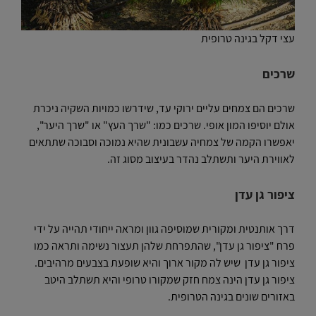
עצי דקל בגינה טרופית
שרכים
שרכים הם צמחים עליים ירוקי עד, שידרשו כמויות השקיה ניכרת
אולם יוסיפו המון אופי. שרכים כמו: "שרך העץ" או "שרך היער",
יאפשרו הקמה של צמחיה עשבונית שהיא נמוכה וסבוכה שתתאים
לאווירת היער ותשתלב נהדר בעיצוב מסוג זה.
ציפור גן עדן
דרך אותנטית ומקורית שמוסיפה גוון ומראה ייחודי תהייה על ידי
פרח "ציפור גן עדן", שהתפרחת שלהן תעצור נשימה ותראה כמו
ציפור גן עדן שיש לה מקור ארוך והיא שופעת בצבעים מרהיבים.
ציפור גן עדן הינה צמח חזק שמקורו טרופי והיא תשתלב היטב
באזורים שונים בגינה הטרופית.