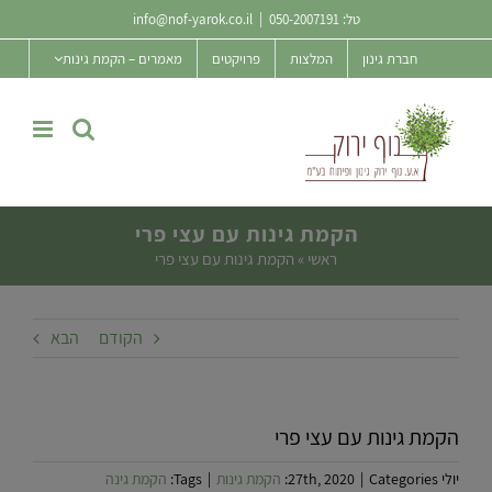
Ski
טל:
050-2007191
|
info@nof-yarok.co.il
t
חברת גינון
המלצות
פרויקטים
מאמרים – הקמת גינות
conten
הקמת גינות עם עצי פרי
ראשי
»
הקמת גינות עם עצי פרי
הקודם
הבא
הקמת גינות עם עצי פרי
יולי 27th, 2020
Categories:
|
הקמת גינות
|
Tags:
הקמת גינה