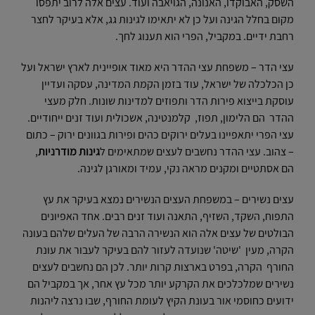
השסק, האבוקדו, האנונה, הגויאבה ועוד. עצים אלה לרוב יתפסו
מקום בחלל הגינה ועל כן לא יתאימו לגינות גג, אלא בעיקר לחצר
רחבת ידיים. במקביל, הפרי הוא תענוג לחך.
עצי הדר – משפחת עצי ההדר היא מאוד אופיינית לארץ ישראל ועל
כן הכלכלה של ישראל, עוד בזמן הקמת המדינה, עסקה ועדיין
עוסקת בייצוא פירות הדר ותפוזים למדינות שונות. חלק מעצי
ההדר הם הלימון, תפוז, קלמנטינה, אשכולית ועוד זנים ייחודיים.
עצי הפרי יתאפיינו בעלים ירוקים כהים ופירות בגוונים ירוק – כתום
– צהוב. עצי ההדר נחשבים לעצים שמתאימים ל
גינות
מודרניות
,
הם אסתטיים ומקנים מראה נקי, עמיד ומאורגן לגינה.
עצים נשירים – במשפחת העצים הנשירים נמצא בעיקר את עץ
התפוח, השקד, השזיף, התאנה ועוד זנים רבים. אחד האפיונים
הבולטים של עצים אלה הוא הנשירה הרבה של העלים שלהם בעונה
הקרה, מעין 'שיטה' שנועדה לעזור להם בעיקר לעבור את עונת
החורף הקרה, בפרט בארצות קרות יותר. לכן הם נחשבים לעצים
נשירים שמלכלכים את הקרקע יותר מכל עץ אחר, אך במקביל הם
ידועים כחוסמי אור בעונת הקיץ לעומת החורף, שבו נרצה ליהנות