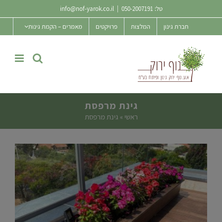
Ski
טל:
050-2007191
|
info@nof-yarok.co.il
t
חברת גינון
המלצות
פרויקטים
מאמרים – הקמת גינות
conten
גינת מרפסת
ראשי
»
גינת מרפסת