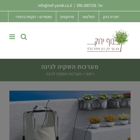
Ski
טל:
050-2007191
|
info@nof-yarok.co.il
t
חברת גינון
המלצות
פרויקטים
מאמרים – הקמת גינות
conten
מערכות השקיה לגינה
ראשי
»
מערכות השקיה לגינה