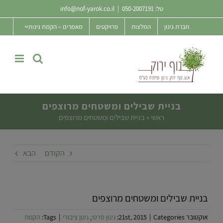
Ski
טל:
050-2007191
|
info@nof-yarok.co.il
t
חברת גינון
המלצות
פרויקטים
מאמרים – הקמת גינות
conten
בניית שבילים ומשטחים מרוצפים
ראשי
»
בניית שבילים ומשטחים מרוצפים
הקודם
הבא
בניית שבילים ומשטחים מרוצפים
אוקטובר 21st, 2015
Categories:
|
גינון פרטי
,
גינון ציבורי
|
Tags:
הקמת