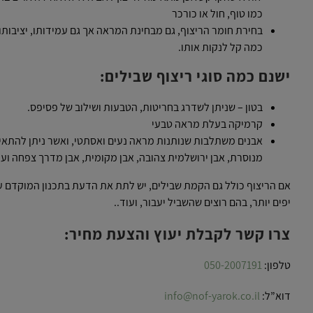
כמו טוף, חול או כורכר
בחירת חומר הריצוף, גם מבחינת המראה אך גם עמידותו, יציבותו
כמה קל לנקות אותו.
ישנם כמה סוגי ריצוף שבילים:
בטון – שניתן לשדרג בחריטות, הטבעות ושילוב של פסיפס.
קרמיקה בעלת מראה טבעי
אבנים משתלבות שנותנות מראה נעים ואסתטי, ואשר ניתן להתאים א
מנוסרת, אבן ירושלמית צהובה, אבן מקומית, אבן מדרך צפחה וע
אם הריצוף כולל גם הקמת שבילים, יש לתת את הדעת בתכנון המוקדם על 
יפים יותר, בהם רוצים שהשביל יעבור, ועוד..
צרו קשר לקבלת יעוץ והצעת מחיר:
טלפון:
050-2007191
דוא”ל:
info@nof-yarok.co.il