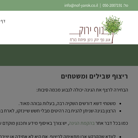
Ski
טל:
050-2007191
|
info@nof-yarok.co.il
t
conten
דף 
ריצוף שבילים ומשטחים
הבחירה לרצף את הגינה יכולה לנבוע מכמה סיבות:
משטחי דשא דורשים השקיה רבה, בעלות גבוהה מאוד.
הרצון בגינה שניתן להניח בה רהיטים מבלי חשש שיינזקו, לארח בה
כמו בכל דבר אחר
בהקמת הגינה
, יש צורך באיסוף מידע ותכנון מוקדם 
לוודא שהקרקע אכן מתאימה לריצוף. אם היא לא אחידה או יציבה 