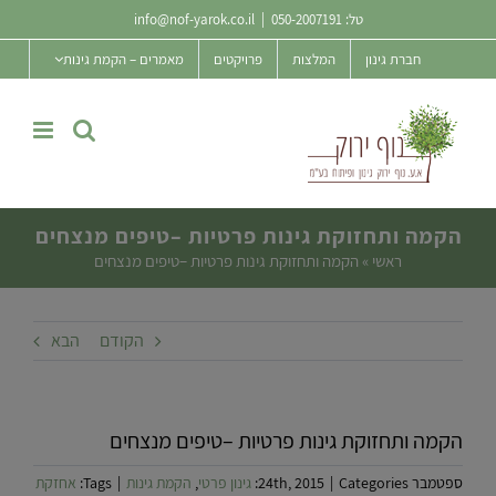
Ski
טל:
050-2007191
|
info@nof-yarok.co.il
t
חברת גינון
המלצות
פרויקטים
מאמרים – הקמת גינות
conten
הקמה ותחזוקת גינות פרטיות –טיפים מנצחים
ראשי
»
הקמה ותחזוקת גינות פרטיות –טיפים מנצחים
הקודם
הבא
הקמה ותחזוקת גינות פרטיות –טיפים מנצחים
ספטמבר 24th, 2015
Categories:
|
גינון פרטי
,
הקמת גינות
|
Tags:
אחזקת