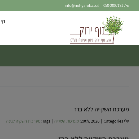
Ski
טל:
050-2007191
|
info@nof-yarok.co.il
t
conten
דף 
מערכת השקייה ללא ברז
יולי 20th, 2020
Categories:
|
מערכות השקיה
|
Tags:
מערכות השקיה לגינה