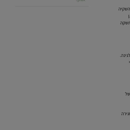
השקיה
תשקה
גינה.
של
גירה