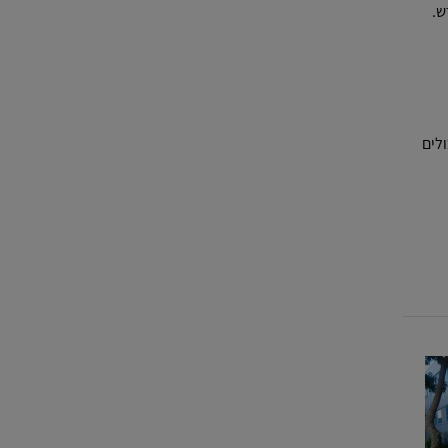
ש.
לים