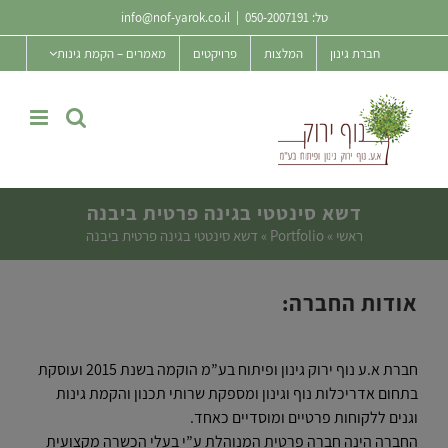
Ski
טל:
050-2007191
|
info@nof-yarok.co.il
t
חברת גינון
המלצות
פרויקטים
מאמרים – הקמת גינות
conten
דשא סינטטי בגינה פרטית ביבנה
ראשי
»
Portfolio
»
דשא סינטטי בגינה פרטית ביבנה
אודות החברה:
חברת א.ע נוף ירוק גינון ופיתוח בע”מ הוקמה בשנת 2015 ועוסקת
בתחום אדריכלות נוף וגינון ומספקת שרותי תכנון והקמת גינות
וגנים ללקוחות פרטיים ומוסדיים כאחד.
החברה הינה חברה פרטית המנוהלת ע”י בעלי הכשרה מקצועית