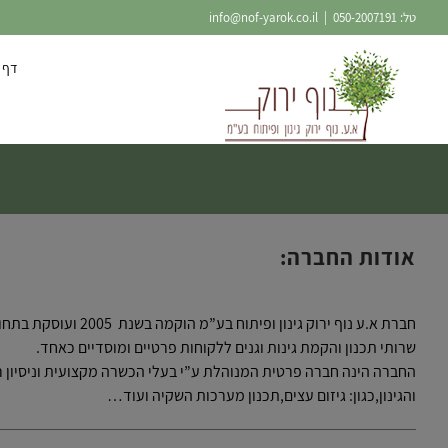
Ski
טל:
050-2007191
|
info@nof-yarok.co.il
t
conten
דף 
אודות החברה:
חברת א.ע נוף ירוק גינון ופית
שרותי תכנון והקמת גינות וגנים ללקוחות פרטיים ומוסדיים כאחד.
החברה הינה חברה פרטית המנוהלת ע”י בעלי הכשרה מקצועית וניסיון ר
והגינון,כגון: גיזום עצים,תכנון מערכות השקיה ועוד…