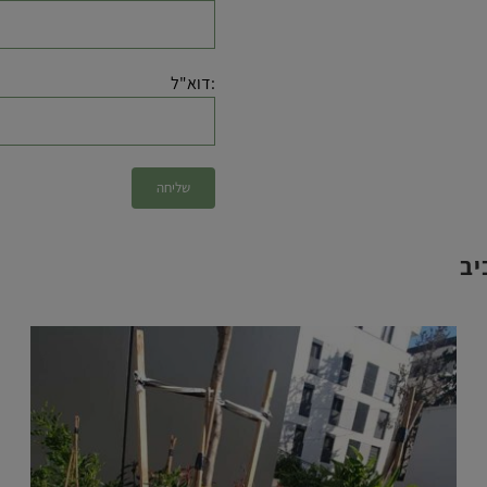
:דוא"ל