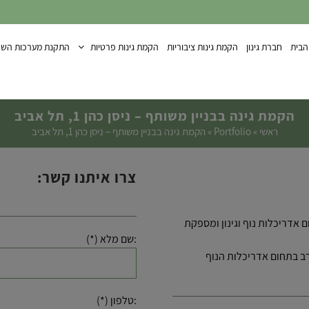
הבית
חברת גינון
הקמת גינות ציבוריות
הקמת גינות פרטיות
התקנת מערכות השק
הקמת גינה בבניין משותף – ניסן כהן 1, תל אביב
ראשי
»
Portfolio
»
הקמת גינה בבניין משותף – ניסן כהן 1, תל אביב
צרו איתנו קשר:
וח בע”מ הוקמה בשנת 2005 ועוסקת בתחום אדריכלות נוף וגינון ומספקת
:שם מלא (*)
ב בתחום אדריכלות הנוף
:טלפון (*)