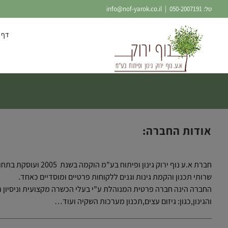
Ski
טל:
050-2007191
|
info@nof-yarok.co.il
t
conten
דף 
אודות החברה:
חברת א.ע נוף ירוק גינון ופית
שרותי תכנון והקמת גינות וגנים ללקוחות פרטיים ומוסדיים כאחד.
החברה הינה חברה פרטית המנוהלת ע”י בעלי הכשרה מקצועית וניסיון ר
והגינון,כגון: גיזום עצים,תכנון מערכות השקיה ועוד…