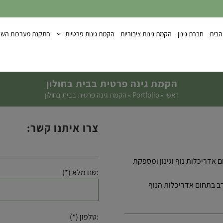
הבית
חברת גינון
הקמת גינות ציבוריות
הקמת גינות פרטיות
התקנת מערכות השק
הקמת גינה פרטית בבית בחולון
ראשי
»
Portfolio
»
הקמת גינה פרטית בבית בחולון
צרו איתנו קשר:
וח בע”מ הוקמה בשנת 2005 ועוסקת בתחום אדריכלות נוף וגינון ומספקת
:שם מלא (*)
ב בתחום אדריכלות הנוף
:טלפון (*)