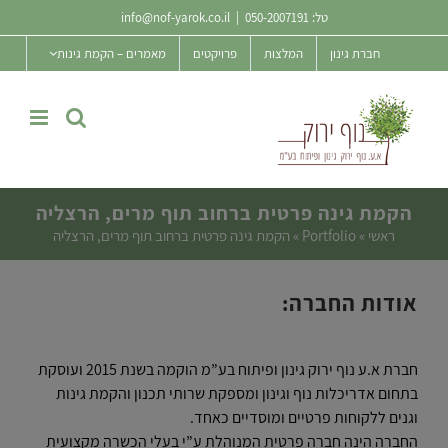
Ski
טל:
050-2007191
|
info@nof-yarok.co.il
t
חברת גינון
המלצות
פרויקטים
מאמרים – הקמת גינות
conten
הקמת גינה פרטית ברחוב תוף מרים, הרצליה
ראשי
»
Portfolio
»
הקמת גינה פרטית ברחוב תוף מרים, הרצליה
אודות החברה:
חברת א.ע נוף ירוק גינון ופיתוח בע”מ הוקמה בשנת 2015 ועוסקת
בתחום אדריכלות נוף וגינון ומספקת שרותי תכנון והקמת גינות
וגנים ללקוחות פרטיים ומוסדיים כאחד.
החברה הינה חברה פרטית המנוהלת ע”י בעלי הכשרה מקצועית