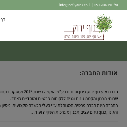
Ski
טל:
050-2007191
|
info@nof-yarok.co.il
t
conten
דף 
אודות החברה:
חברת א.ע נוף ירוק גינון ופיתוח
שרותי תכנון והקמת גינות וגנים ללקוחות פרטיים ומוסדיים כאחד.
החברה הינה חברה פרטית המנוהלת ע”י בעלי הכשרה מקצועית וניסיון ר
והגינון,כגון: גיזום עצים,תכנון מערכות השקיה ועוד…