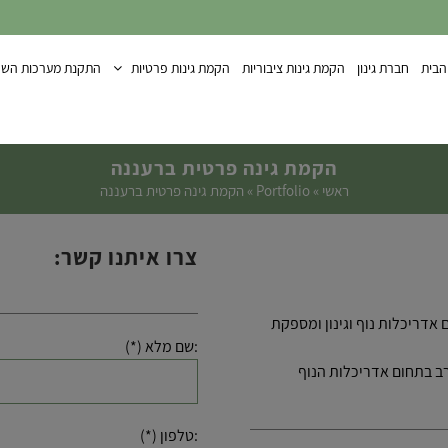
הבית
חברת גינון
הקמת גינות ציבוריות
הקמת גינות פרטיות
התקנת מערכות השק
הקמת גינה פרטית ברעננה
ראשי
»
Portfolio
»
הקמת גינה פרטית ברעננה
צרו איתנו קשר:
 בע”מ הוקמה בשנת 2015 ועוסקת בתחום אדריכלות נוף וגינון ומספקת
:שם מלא (*)
ב בתחום אדריכלות הנוף
:טלפון (*)