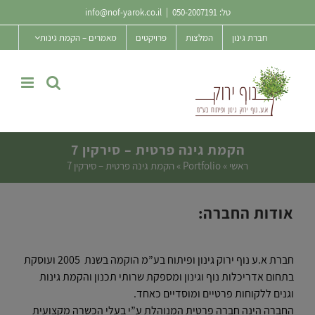
Ski
טל:
050-2007191
|
info@nof-yarok.co.il
t
חברת גינון
המלצות
פרויקטים
מאמרים – הקמת גינות
conten
הקמת גינה פרטית – סירקין 7
ראשי
»
Portfolio
»
הקמת גינה פרטית – סירקין 7
אודות החברה:
חברת א.ע נוף ירוק גינון ופיתוח בע”מ הוקמה בשנת 2005 ועוסקת
בתחום אדריכלות נוף וגינון ומספקת שרותי תכנון והקמת גינות
וגנים ללקוחות פרטיים ומוסדיים כאחד.
החברה הינה חברה פרטית המנוהלת ע”י בעלי הכשרה מקצועית