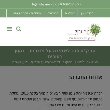
Ski
טל:
050-2007191
|
info@nof-yarok.co.il
t
חברת גינון
המלצות
פרויקטים
מאמרים – הקמת גינות
conten
התקנת גדר לשמירה על פרטיות – מעון
נעורים
ראשי
»
Portfolio
»
התקנת גדר לשמירה על פרטיות – מעון נעורים
אודות החברה:
חברת א.ע נוף ירוק גינון ופיתוח בע”מ הוקמה בשנת 2015 ועוסקת
בתחום אדריכלות נוף וגינון ומספקת שרותי תכנון והקמת גינות
וגנים ללקוחות פרטיים ומוסדיים כאחד.