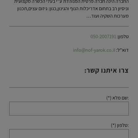
החברה הינה חברה פרטית המנוהלת ע”י בעלי הכשרה מקצועית
וניסיון רב בתחום אדריכלות הנוף והגינון,כגון: גיזום עצים,תכנון
מערכות השקיה ועוד…
טלפון:
050-2007191
דוא”ל:
info@nof-yarok.co.il
צרו איתנו קשר:
:שם מלא (*)
:טלפון (*)