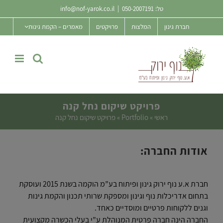
Ski
טל:
050-2007191
|
info@nof-yarok.co.il
t
חברת גינון
המלצות
פרויקטים
מאמרים – הקמת גינות
conten
פרויקט שיקום נחל קנה
ראשי
»
Portfolio
»
פרויקט שיקום נחל קנה
אודות החברה:
חברת א.ע נוף ירוק גינון ופיתוח בע”מ הוקמה בשנת 2015 ועוסקת
בתחום אדריכלות נוף וגינון ומספקת שרותי תכנון והקמת גינות
וגנים ללקוחות פרטיים ומוסדיים כאחד.
החברה הינה חברה פרטית המנוהלת ע”י בעלי הכשרה מקצועית