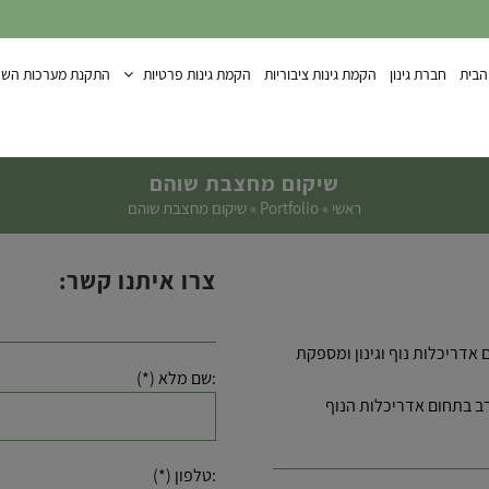
הבית
חברת גינון
הקמת גינות ציבוריות
הקמת גינות פרטיות
התקנת מערכות השק
שיקום מחצבת שוהם
ראשי
»
Portfolio
»
שיקום מחצבת שוהם
צרו איתנו קשר:
 בע”מ הוקמה בשנת 2015 ועוסקת בתחום אדריכלות נוף וגינון ומספקת
:שם מלא (*)
ב בתחום אדריכלות הנוף
:טלפון (*)