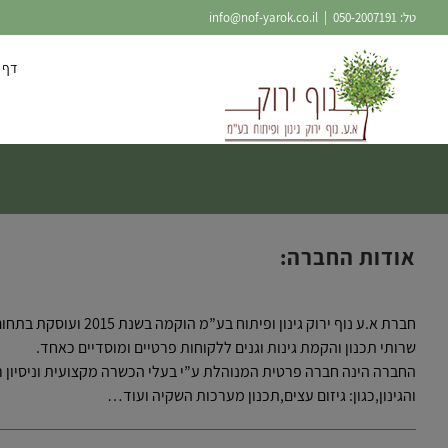
Ski
טל:
050-2007191
|
info@nof-yarok.co.il
t
conten
דף 
אודות החברה:
חברת א.ע נוף ירוק גינון ופיתוח
שרותי תכנון והקמת גינות וגנים ללקוחות פרטיים ומוסדיים כאחד.
החברה הינה חברה פרטית המנוהלת ע”י בעלי הכשרה מקצועית וניסיון ר
והגינון,כגון: גיזום עצים,תכנון מערכות השקיה ועוד…