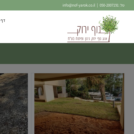
Ski
טל:
050-2007191
|
info@nof-yarok.co.il
t
conten
דף 