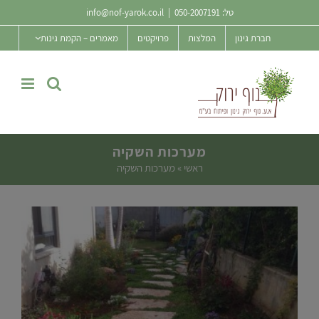
Ski
טל:
050-2007191
|
info@nof-yarok.co.il
t
חברת גינון
המלצות
פרויקטים
מאמרים – הקמת גינות
conten
מערכות השקיה
ראשי
»
מערכות השקיה