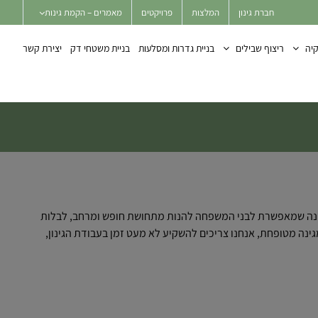
חברת גינון
המלצות
פרויקטים
מאמרים – הקמת גינות
יה
ריצוף שבילים
בניית גדרות ומסלעות
בניית משטחי דק
יצירת קשר
ת. גינה שמאפשרת לבני המשפחה להנות מתחושת חופש ומרחב, לבלות
גינה מטופחת, אנחנו צריכים להשקיע לא מעט זמן בעבודת הגינון,