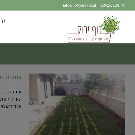
Ski
טל:
050-2007191
|
info@nof-yarok.co.il
t
conten
דף 
אחזקת גינו
אחזקת גינות
שעות תחת או
עבודה שלא [.
אחזקת גינ