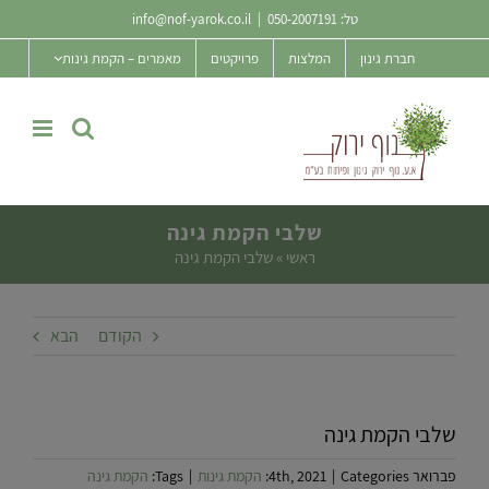
Ski
טל:
050-2007191
|
info@nof-yarok.co.il
t
חברת גינון
המלצות
פרויקטים
מאמרים – הקמת גינות
conten
שלבי הקמת גינה
ראשי
»
שלבי הקמת גינה
הקודם
הבא
שלבי הקמת גינה
פברואר 4th, 2021
Categories:
|
הקמת גינות
|
Tags:
הקמת גינה