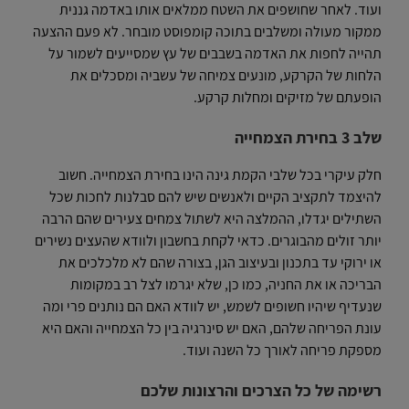
ועוד. לאחר שחושפים את השטח ממלאים אותו באדמה גננית
ממקור מעולה ומשלבים בתוכה קומפוסט מובחר. לא פעם ההצעה
תהייה לחפות את האדמה בשבבים של עץ שמסייעים לשמור על
הלחות של הקרקע, מונעים צמיחה של עשביה ומסכלים את
הופעתם של מזיקים ומחלות קרקע.
שלב 3 בחירת הצמחייה
חלק עיקרי בכל שלבי הקמת גינה הינו בחירת הצמחייה. חשוב
להיצמד לתקציב הקיים ולאנשים שיש להם סבלנות לחכות שכל
השתילים יגדלו, ההמלצה היא לשתול צמחים צעירים שהם הרבה
יותר זולים מהבוגרים. כדאי לקחת בחשבון ולוודא שהעצים נשירים
או ירוקי עד בתכנון ובעיצוב הגן, בצורה שהם לא מלכלכים את
הבריכה או את החניה, כמו כן, שלא יגרמו לצל רב במקומות
שנעדיף שיהיו חשופים לשמש, יש לוודא האם הם נותנים פרי ומה
עונת הפריחה שלהם, האם יש סינרגיה בין כל הצמחייה והאם היא
מספקת פריחה לאורך כל השנה ועוד.
רשימה של כל הצרכים והרצונות שלכם