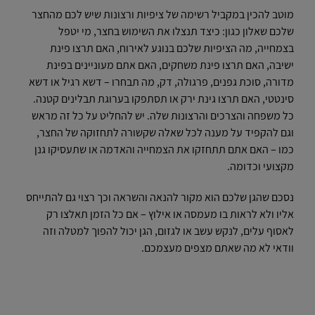
מוטב להכין במקביל רשימה של ציפיות ורצונות שיש לכם מהחצר
שלכם שאלון כגון: כיצד תנצלו את השימוש בחצר, מי יטפל
בצמחייה, מה הציפיות שלכם בנוגע לאירוח, האם תרצו פינת
ישיבה, האם תרצו פינת משחקים, האם אתם מעוניינים בפינת
מדורה, סוכת גפנים, פרגולה, דק, מה תבחרו – דשא רגיל או דשא
סינטטי, האם תרצו גינת ירק או תסתפקו בערוגת תבלינים קטנה.
כל משפחה והצרכים והרצונות שלה. יש להחליט על כל זה מראש
וגם להקפיד על מענה לכל שאלה שקשורה לתחזוקה של החצר,
כמו – האם אתם תתחזקו את הצמחייה והאדמה או שתעסיקו גנן
מקצועי וכדומה.
נסכם שהגן שלכם הוא מקור להנאה והשראה וכך רצוי גם להתייחס
אליו ולא לראות בו מעמסה או אילוץ – אם כל הזמן תאלצו רק
לאסוף עלים, לנקש עשב או לגזום, הגן יכול להפוך למטלה וזה
וודאי לא מה שאתם מצפים מעצמכם.